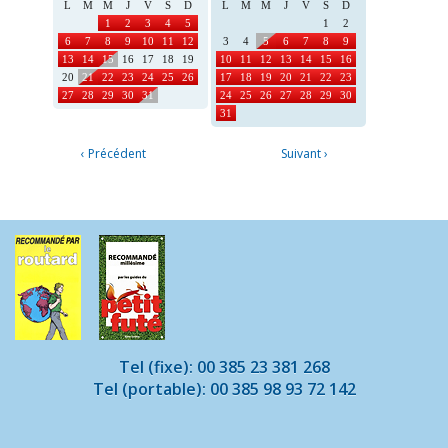
L
M
M
J
V
S
D
L
M
M
J
V
S
D
1
2
3
4
5
1
2
6
7
8
9
10
11
12
3
4
5
6
7
8
9
13
14
15
16
17
18
19
10
11
12
13
14
15
16
20
21
22
23
24
25
26
17
18
19
20
21
22
23
27
28
29
30
31
24
25
26
27
28
29
30
31
‹ Précédent
Suivant ›
Tel (fixe): 00 385 23 381 268
Tel (portable): 00 385 98 93 72 142