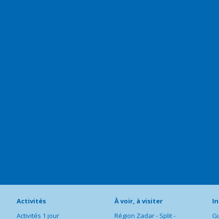
Activités
À voir, à visiter
I
Activités 1 jour
Région Zadar - Split -
Gu