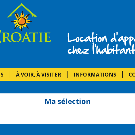
Location Croa
ÉS
À VOIR, À VISITER
INFORMATIONS
C
Ma sélection