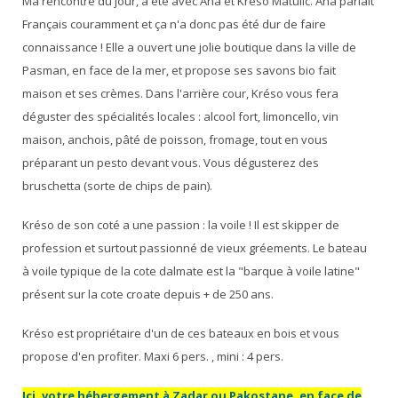
Ma rencontre du jour, a été avec Ana et Kreso Matulic. Ana parlait
Français couramment et ça n'a donc pas été dur de faire
connaissance ! Elle a ouvert une jolie boutique dans la ville de
Pasman, en face de la mer, et propose ses savons bio fait
maison et ses crèmes. Dans l'arrière cour, Kréso vous fera
déguster des spécialités locales : alcool fort, limoncello, vin
maison, anchois, pâté de poisson, fromage, tout en vous
préparant un pesto devant vous. Vous dégusterez des
bruschetta (sorte de chips de pain).
Kréso de son coté a une passion : la voile ! Il est skipper de
profession et surtout passionné de vieux gréements. Le bateau
à voile typique de la cote dalmate est la "barque à voile latine"
présent sur la cote croate depuis + de 250 ans.
Kréso est propriétaire d'un de ces bateaux en bois et vous
propose d'en profiter. Maxi 6 pers. , mini : 4 pers.
Ici, votre hébergement à Zadar ou Pakostane, en face de