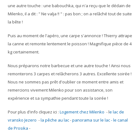
une autre touche : une babouchka, qui n'a reçu que le dédain de
Milenko, il a dit : " Ne valja !! " : pas bon ; on a relâché tout de suite
la bête !
Puis au moment de l'apéro, une carpe s'annonce ! Thierry attrape
la canne et remonte lentement le poisson ! Magnifique pièce de 4
kg certainement.
Nous préparons notre barbecue et une autre touche ! Ainsi nous
remonterons 3 carpes et relâcherons 3 autres. Excellente soirée !
Nous ne sommes pas prêt d'oublier ce moment entre amis et
remercions vivement Milenko pour son assistance, son
expérience et sa sympathie pendant toute la soirée !
Pour plus d'info cliquez ici :
Logement chez Milenko
- l
e lac de
vransko Jezero
-
la pêche au lac
-
panorama sur le lac -
le canal
de Prosika
-